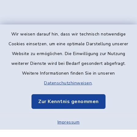
Wir weisen darauf hin, dass wir technisch notwendige
Kontakt
Cookies einsetzen, um eine optimale Darstellung unserer
Website zu ermöglichen. Die Einwilligung zur Nutzung
Barrierefreiheit
weiterer Dienste wird bei Bedarf gesondert abgefragt.
Weitere Informationen finden Sie in unseren
Datenschutz
Datenschutzhinweisen
.
Impressum
Zur Kenntnis genommen
Elektronische Kommunikation
Impressum
Sitemap