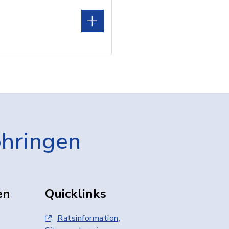
öhringen
en
Quicklinks
Ratsinformation,