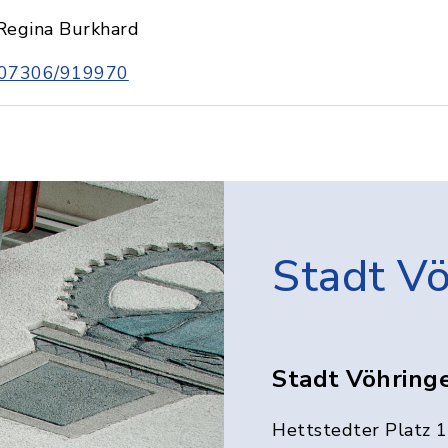
Regina Burkhard
07306/919970
Stadt V
Stadt Vöhring
Hettstedter Platz 1