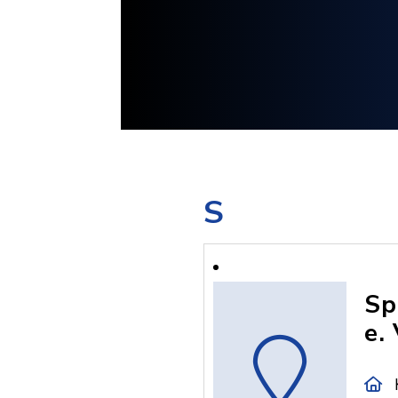
S
Sp
e. 