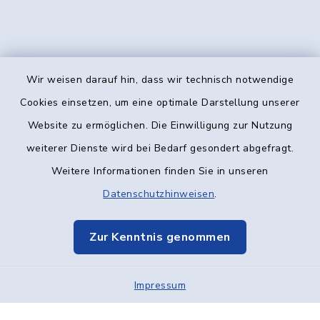
Wir weisen darauf hin, dass wir technisch notwendige
Kontakt
Cookies einsetzen, um eine optimale Darstellung unserer
Website zu ermöglichen. Die Einwilligung zur Nutzung
Barrierefreiheit
weiterer Dienste wird bei Bedarf gesondert abgefragt.
Weitere Informationen finden Sie in unseren
Datenschutz
Datenschutzhinweisen
.
Impressum
Zur Kenntnis genommen
Elektronische Kommunikation
Impressum
Sitemap