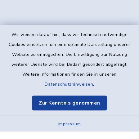
Wir weisen darauf hin, dass wir technisch notwendige
Kontakt
Cookies einsetzen, um eine optimale Darstellung unserer
Website zu ermöglichen. Die Einwilligung zur Nutzung
Barrierefreiheit
weiterer Dienste wird bei Bedarf gesondert abgefragt.
Weitere Informationen finden Sie in unseren
Datenschutz
Datenschutzhinweisen
.
Impressum
Zur Kenntnis genommen
Elektronische Kommunikation
Impressum
Sitemap