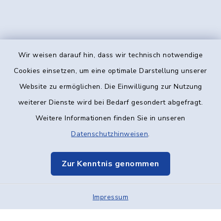
Wir weisen darauf hin, dass wir technisch notwendige
Kontakt
Cookies einsetzen, um eine optimale Darstellung unserer
Website zu ermöglichen. Die Einwilligung zur Nutzung
Barrierefreiheit
weiterer Dienste wird bei Bedarf gesondert abgefragt.
Weitere Informationen finden Sie in unseren
Datenschutz
Datenschutzhinweisen
.
Impressum
Zur Kenntnis genommen
Elektronische Kommunikation
Impressum
Sitemap