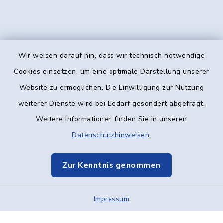
Wir weisen darauf hin, dass wir technisch notwendige
Kontakt
Cookies einsetzen, um eine optimale Darstellung unserer
Website zu ermöglichen. Die Einwilligung zur Nutzung
Barrierefreiheit
weiterer Dienste wird bei Bedarf gesondert abgefragt.
Weitere Informationen finden Sie in unseren
Datenschutz
Datenschutzhinweisen
.
Impressum
Zur Kenntnis genommen
Elektronische Kommunikation
Impressum
Sitemap