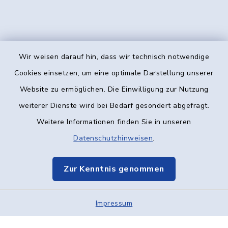
Wir weisen darauf hin, dass wir technisch notwendige
Kontakt
Cookies einsetzen, um eine optimale Darstellung unserer
Website zu ermöglichen. Die Einwilligung zur Nutzung
Barrierefreiheit
weiterer Dienste wird bei Bedarf gesondert abgefragt.
Weitere Informationen finden Sie in unseren
Datenschutz
Datenschutzhinweisen
.
Impressum
Zur Kenntnis genommen
Elektronische Kommunikation
Impressum
Sitemap