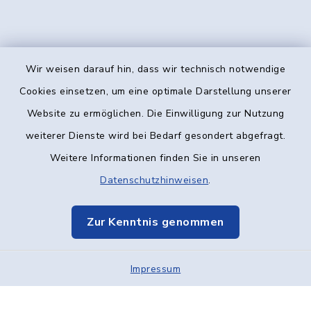
Wir weisen darauf hin, dass wir technisch notwendige
Kontakt
Cookies einsetzen, um eine optimale Darstellung unserer
Website zu ermöglichen. Die Einwilligung zur Nutzung
Barrierefreiheit
weiterer Dienste wird bei Bedarf gesondert abgefragt.
Weitere Informationen finden Sie in unseren
Datenschutz
Datenschutzhinweisen
.
Impressum
Zur Kenntnis genommen
Elektronische Kommunikation
Impressum
Sitemap
Cookie-Einstellungen