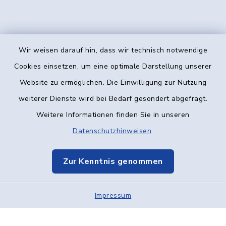
Wir weisen darauf hin, dass wir technisch notwendige
Kontakt
Cookies einsetzen, um eine optimale Darstellung unserer
Website zu ermöglichen. Die Einwilligung zur Nutzung
Barrierefreiheit
weiterer Dienste wird bei Bedarf gesondert abgefragt.
Weitere Informationen finden Sie in unseren
Datenschutz
Datenschutzhinweisen
.
Impressum
Zur Kenntnis genommen
Elektronische Kommunikation
Impressum
Sitemap
Cookie-Einstellungen