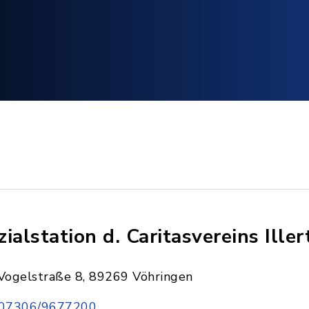
zialstation d. Caritasvereins Iller
Vogelstraße 8, 89269 Vöhringen
07306/9677200