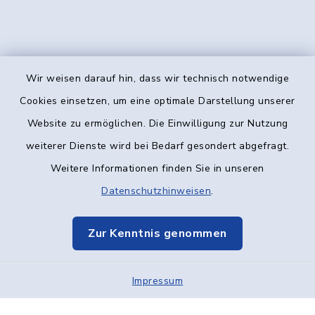
Wir weisen darauf hin, dass wir technisch notwendige
Kontakt
Cookies einsetzen, um eine optimale Darstellung unserer
Website zu ermöglichen. Die Einwilligung zur Nutzung
Barrierefreiheit
weiterer Dienste wird bei Bedarf gesondert abgefragt.
Weitere Informationen finden Sie in unseren
Datenschutz
Datenschutzhinweisen
.
Impressum
Zur Kenntnis genommen
Elektronische Kommunikation
Impressum
Sitemap