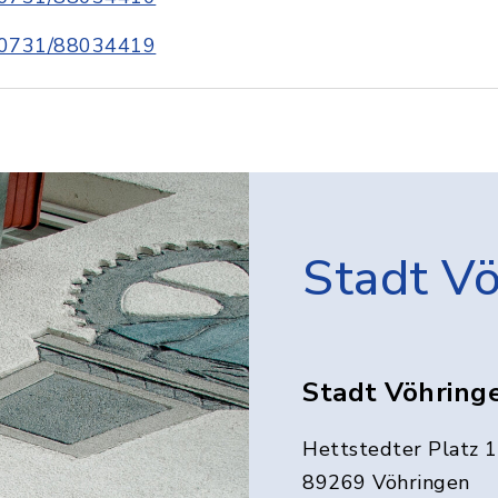
0731/88034419
Stadt V
Stadt Vöhring
Hettstedter Platz 1
89269 Vöhringen