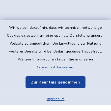
Wir weisen darauf hin, dass wir technisch notwendige
Kontakt
Cookies einsetzen, um eine optimale Darstellung unserer
Website zu ermöglichen. Die Einwilligung zur Nutzung
Barrierefreiheit
weiterer Dienste wird bei Bedarf gesondert abgefragt.
Weitere Informationen finden Sie in unseren
Datenschutz
Datenschutzhinweisen
.
Impressum
Zur Kenntnis genommen
Elektronische Kommunikation
Impressum
Sitemap