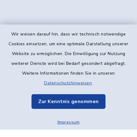
Wir weisen darauf hin, dass wir technisch notwendige
Kontakt
Cookies einsetzen, um eine optimale Darstellung unserer
Website zu ermöglichen. Die Einwilligung zur Nutzung
Barrierefreiheit
weiterer Dienste wird bei Bedarf gesondert abgefragt.
Weitere Informationen finden Sie in unseren
Datenschutz
Datenschutzhinweisen
.
Impressum
Zur Kenntnis genommen
Elektronische Kommunikation
Impressum
Sitemap