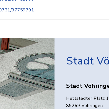
0731/97759791
Stadt V
Stadt Vöhring
Hettstedter Platz 1
89269 Vöhringen