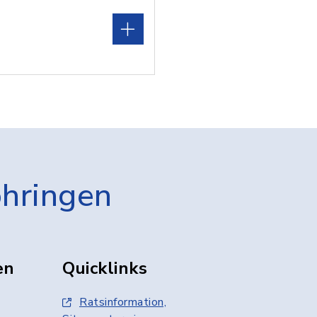
öhringen
en
Quicklinks
Ratsinformation,