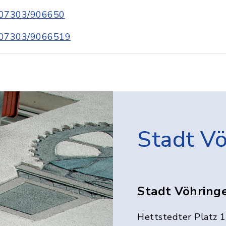
07303/906650
07303/9066519
Stadt V
Stadt Vöhring
Hettstedter Platz 1