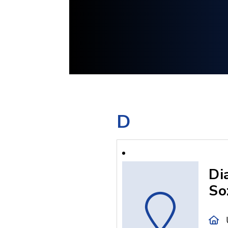
D
Di
So