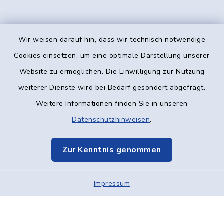
Wir weisen darauf hin, dass wir technisch notwendige
Kontakt
Cookies einsetzen, um eine optimale Darstellung unserer
Website zu ermöglichen. Die Einwilligung zur Nutzung
Barrierefreiheit
weiterer Dienste wird bei Bedarf gesondert abgefragt.
Weitere Informationen finden Sie in unseren
Datenschutz
Datenschutzhinweisen
.
Impressum
Zur Kenntnis genommen
Elektronische Kommunikation
Impressum
Sitemap
Cookie-Einstellungen