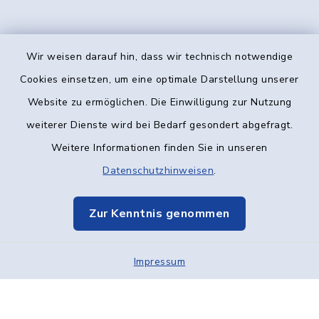
Wir weisen darauf hin, dass wir technisch notwendige
Kontakt
Cookies einsetzen, um eine optimale Darstellung unserer
Website zu ermöglichen. Die Einwilligung zur Nutzung
Barrierefreiheit
weiterer Dienste wird bei Bedarf gesondert abgefragt.
Weitere Informationen finden Sie in unseren
Datenschutz
Datenschutzhinweisen
.
Impressum
Zur Kenntnis genommen
Elektronische Kommunikation
Impressum
Sitemap
Cookie-Einstellungen