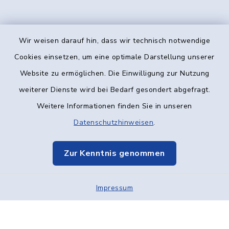
Wir weisen darauf hin, dass wir technisch notwendige
Kontakt
Cookies einsetzen, um eine optimale Darstellung unserer
Website zu ermöglichen. Die Einwilligung zur Nutzung
Barrierefreiheit
weiterer Dienste wird bei Bedarf gesondert abgefragt.
Weitere Informationen finden Sie in unseren
Datenschutz
Datenschutzhinweisen
.
Impressum
Zur Kenntnis genommen
Elektronische Kommunikation
Impressum
Sitemap
Cookie-Einstellungen