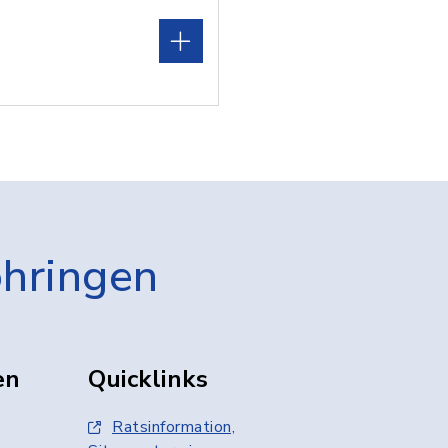
öhringen
en
Quicklinks
Ratsinformation,