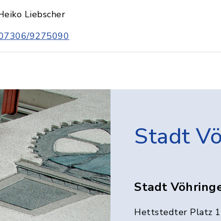
Heiko Liebscher
07306/9275090
Stadt V
Stadt Vöhring
Hettstedter Platz 1