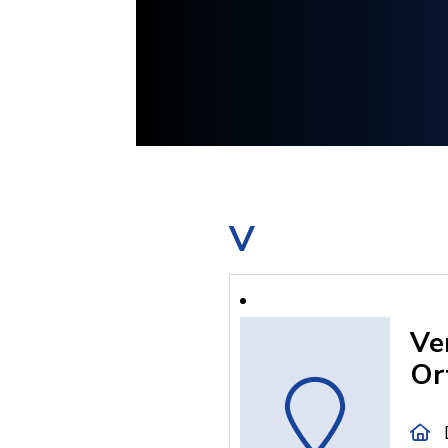
V
Ve
Or