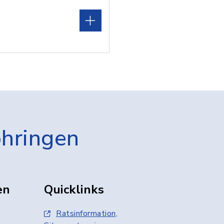
öhringen
en
Quicklinks
Ratsinformation,