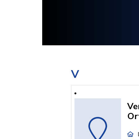
V
Ve
Or