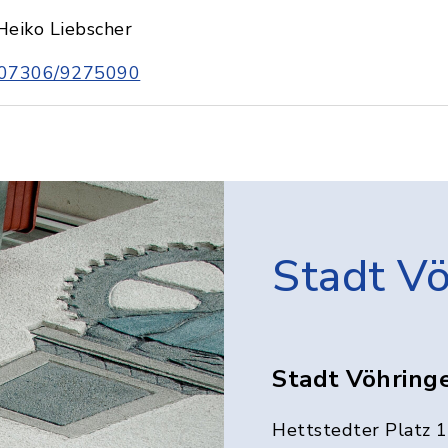
Heiko Liebscher
07306/9275090
Stadt V
Stadt Vöhring
Hettstedter Platz 1