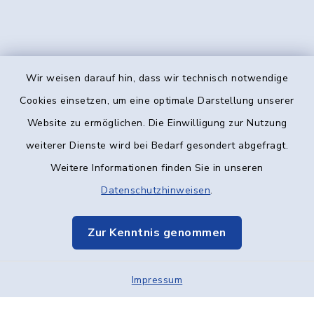
Wir weisen darauf hin, dass wir technisch notwendige
Kontakt
Cookies einsetzen, um eine optimale Darstellung unserer
Website zu ermöglichen. Die Einwilligung zur Nutzung
Barrierefreiheit
weiterer Dienste wird bei Bedarf gesondert abgefragt.
Weitere Informationen finden Sie in unseren
Datenschutz
Datenschutzhinweisen
.
Impressum
Zur Kenntnis genommen
Elektronische Kommunikation
Impressum
Sitemap