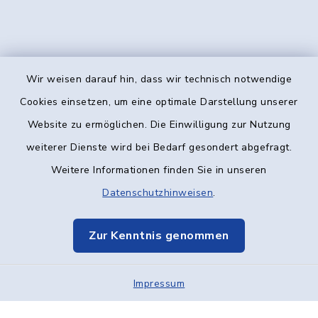
Wir weisen darauf hin, dass wir technisch notwendige
Kontakt
Cookies einsetzen, um eine optimale Darstellung unserer
Website zu ermöglichen. Die Einwilligung zur Nutzung
Barrierefreiheit
weiterer Dienste wird bei Bedarf gesondert abgefragt.
Weitere Informationen finden Sie in unseren
Datenschutz
Datenschutzhinweisen
.
Impressum
Zur Kenntnis genommen
Elektronische Kommunikation
Impressum
Sitemap