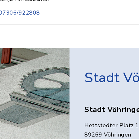
07306/922808
Stadt V
Stadt Vöhring
Hettstedter Platz 1
89269 Vöhringen