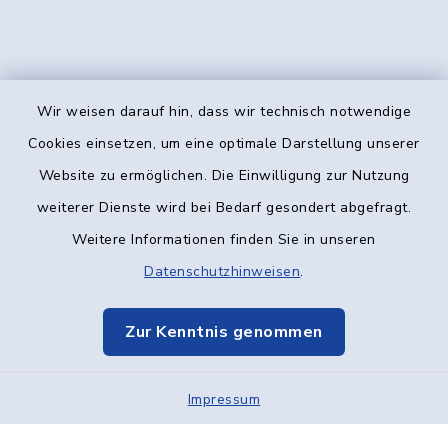
Wir weisen darauf hin, dass wir technisch notwendige
Kontakt
Cookies einsetzen, um eine optimale Darstellung unserer
Website zu ermöglichen. Die Einwilligung zur Nutzung
Barrierefreiheit
weiterer Dienste wird bei Bedarf gesondert abgefragt.
Weitere Informationen finden Sie in unseren
Datenschutz
Datenschutzhinweisen
.
Impressum
Zur Kenntnis genommen
Elektronische Kommunikation
Impressum
Sitemap