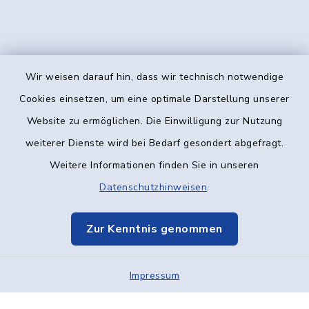
Wir weisen darauf hin, dass wir technisch notwendige
Kontakt
Cookies einsetzen, um eine optimale Darstellung unserer
Website zu ermöglichen. Die Einwilligung zur Nutzung
Barrierefreiheit
weiterer Dienste wird bei Bedarf gesondert abgefragt.
Weitere Informationen finden Sie in unseren
Datenschutz
Datenschutzhinweisen
.
Impressum
Zur Kenntnis genommen
Elektronische Kommunikation
Impressum
Sitemap