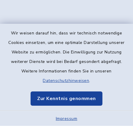
Wir weisen darauf hin, dass wir technisch notwendige
Kontakt
Cookies einsetzen, um eine optimale Darstellung unserer
Website zu ermöglichen. Die Einwilligung zur Nutzung
Barrierefreiheit
weiterer Dienste wird bei Bedarf gesondert abgefragt.
Weitere Informationen finden Sie in unseren
Datenschutz
Datenschutzhinweisen
.
Impressum
Zur Kenntnis genommen
Elektronische Kommunikation
Impressum
Sitemap