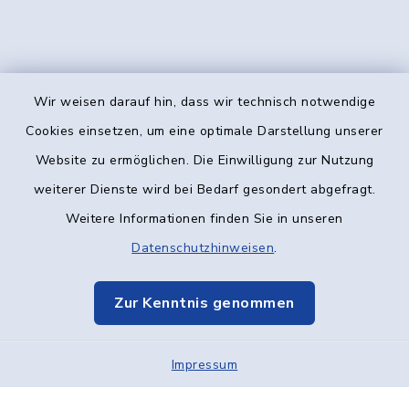
Wir weisen darauf hin, dass wir technisch notwendige
Kontakt
Cookies einsetzen, um eine optimale Darstellung unserer
Website zu ermöglichen. Die Einwilligung zur Nutzung
Barrierefreiheit
weiterer Dienste wird bei Bedarf gesondert abgefragt.
Weitere Informationen finden Sie in unseren
Datenschutz
Datenschutzhinweisen
.
Impressum
Zur Kenntnis genommen
Elektronische Kommunikation
Impressum
Sitemap