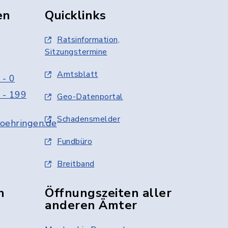
en
Quicklinks
Ratsinformation,
Sitzungstermine
Amtsblatt
 - 0
 - 199
Geo-Datenportal
Schadensmelder
oehringen.de
Fundbüro
Breitband
n
Öffnungszeiten aller
anderen Ämter