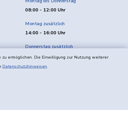
Montag bis Donnerstag
g
08:00 - 12:00 Uhr
Montag zusätzlich
14:00 - 16:00 Uhr
Donnerstag zusätzlich
14:00 - 18:00 Uhr
 zu ermöglichen. Die Einwilligung zur Nutzung weiterer
en
Datenschutzhinweisen
.
Freitag
08:00 - 12:00 Uhr
efreiheit
Datenschutz
Impressum