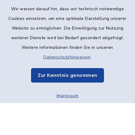
Wir weisen darauf hin, dass wir technisch notwendige
Kontakt
Cookies einsetzen, um eine optimale Darstellung unserer
Website zu ermöglichen. Die Einwilligung zur Nutzung
Barrierefreiheit
weiterer Dienste wird bei Bedarf gesondert abgefragt.
Weitere Informationen finden Sie in unseren
Datenschutz
Datenschutzhinweisen
.
Impressum
Zur Kenntnis genommen
Elektronische Kommunikation
Impressum
Sitemap
Cookie-Einstellungen