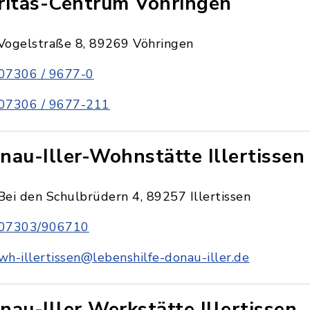
ritas-Centrum Vöhringen
Vogelstraße 8, 89269 Vöhringen
07306 / 9677-0
07306 / 9677-211
nau-Iller-Wohnstätte Illertissen
Bei den Schulbrüdern 4, 89257 Illertissen
07303/906710
wh-illertissen@lebenshilfe-donau-iller.de
nau-Iller Werkstätte Illertissen