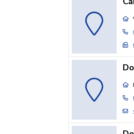
Ca
Do
Do