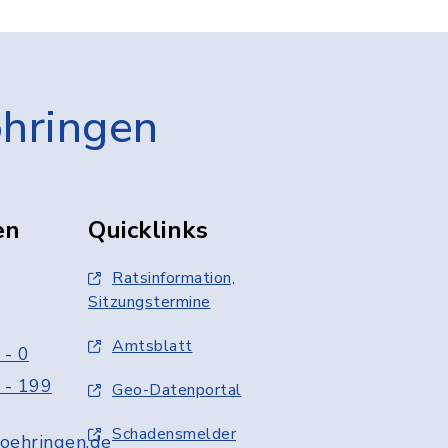
öhringen
en
Quicklinks
Ratsinformation,
Sitzungstermine
Amtsblatt
 - 0
 - 199
Geo-Datenportal
Schadensmelder
oehringen.de