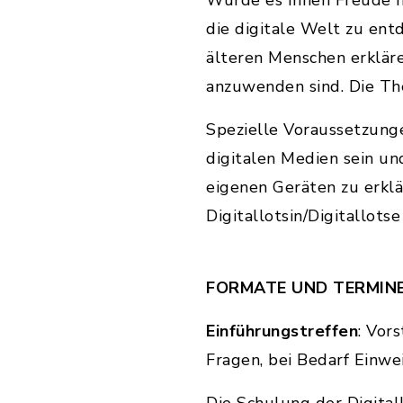
Würde es Ihnen Freude m
die digitale Welt zu ent
älteren Menschen erklär
anzuwenden sind. Die The
Spezielle Voraussetzunge
digitalen Medien sein un
eigenen Geräten zu erklä
Digitallotsin/Digitallotse
FORMATE UND TERMIN
Einführungstreffen
: Vor
Fragen, bei Bedarf Einw