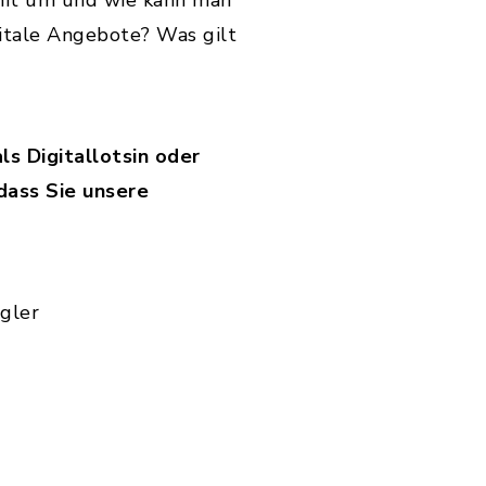
mit um und wie kann man
itale Angebote? Was gilt
ls Digitallotsin oder
 dass Sie unsere
gler