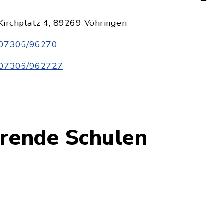
Kirchplatz 4, 89269 Vöhringen
07306/96270
07306/962727
rende Schulen