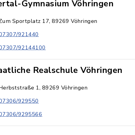
lertal-Gymnasium Vöhringen
Zum Sportplatz 17, 89269 Vöhringen
07307/921440
07307/92144100
aatliche Realschule Vöhringen
Herbststraße 1, 89269 Vöhringen
07306/929550
07306/9295566