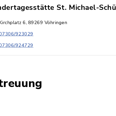
ndertagesstätte St. Michael-Schü
Kirchplatz 6, 89269 Vöhringen
07306/923029
07306/924729
treuung