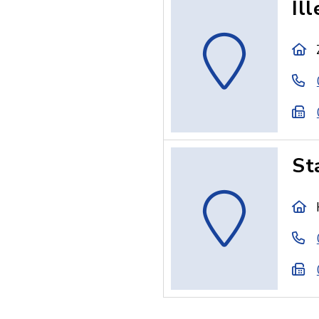
Il
St