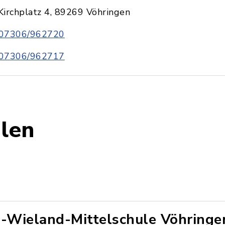
Kirchplatz 4, 89269 Vöhringen
07306/962720
07306/962717
ulen
i-Wieland-Mittelschule Vöhringe