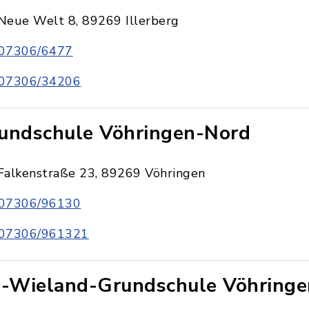
Neue Welt 8, 89269 Illerberg
07306/6477
07306/34206
undschule Vöhringen-Nord
Falkenstraße 23, 89269 Vöhringen
07306/96130
07306/961321
i-Wieland-Grundschule Vöhringe