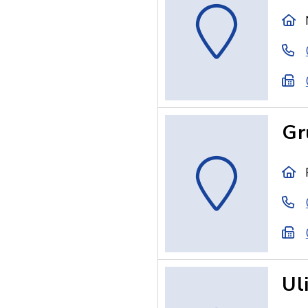
Gr
Ul