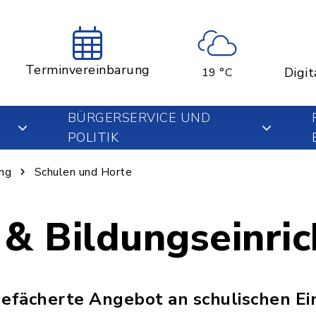
Terminvereinbarung
Digit
19 °C
BÜRGERSERVICE UND
POLITIK
ung
Schulen und Horte
 & Bildungseinri
gefächerte Angebot an schulischen Ei