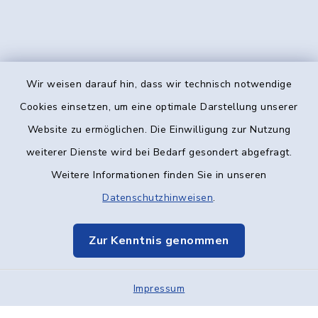
Wir weisen darauf hin, dass wir technisch notwendige
Kontakt
Cookies einsetzen, um eine optimale Darstellung unserer
Website zu ermöglichen. Die Einwilligung zur Nutzung
Barrierefreiheit
weiterer Dienste wird bei Bedarf gesondert abgefragt.
Weitere Informationen finden Sie in unseren
Datenschutz
Datenschutzhinweisen
.
Impressum
Zur Kenntnis genommen
Elektronische Kommunikation
Impressum
Sitemap