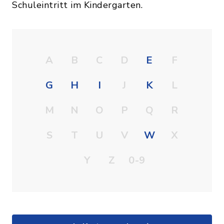
Schuleintritt im Kindergarten.
A
B
C
D
E
F
G
H
I
J
K
L
M
N
O
P
Q
R
S
T
U
V
W
X
Y
Z
0-9