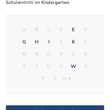
Schuleintritt im Kindergarten.
A
B
C
D
E
F
G
H
I
J
K
L
M
N
O
P
Q
R
S
T
U
V
W
X
Y
Z
0-9