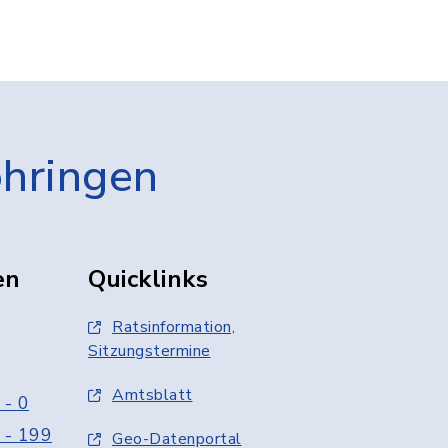
öhringen
en
Quicklinks
Ratsinformation,
Sitzungstermine
Amtsblatt
 - 0
 - 199
Geo-Datenportal