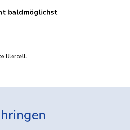
eht baldmöglichst
 Illerzell.
öhringen