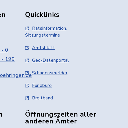
en
Quicklinks
Ratsinformation,
Sitzungstermine
Amtsblatt
 - 0
 - 199
Geo-Datenportal
Schadensmelder
oehringen.de
Fundbüro
Breitband
n
Öffnungszeiten aller
anderen Ämter