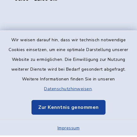
Wir weisen darauf hin, dass wir technisch notwendige
Kontakt
Cookies einsetzen, um eine optimale Darstellung unserer
Website zu ermöglichen. Die Einwilligung zur Nutzung
Barrierefreiheit
weiterer Dienste wird bei Bedarf gesondert abgefragt.
Weitere Informationen finden Sie in unseren
Datenschutz
Datenschutzhinweisen
.
Impressum
Zur Kenntnis genommen
Elektronische Kommunikation
Impressum
Sitemap