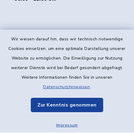
Wir weisen darauf hin, dass wir technisch notwendige
Kontakt
Cookies einsetzen, um eine optimale Darstellung unserer
Website zu ermöglichen. Die Einwilligung zur Nutzung
Barrierefreiheit
weiterer Dienste wird bei Bedarf gesondert abgefragt.
Weitere Informationen finden Sie in unseren
Datenschutz
Datenschutzhinweisen
.
Impressum
Zur Kenntnis genommen
Elektronische Kommunikation
Impressum
Sitemap