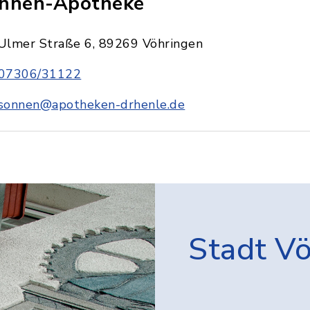
nnen-Apotheke
Ulmer Straße 6, 89269 Vöhringen
07306/31122
sonnen@apotheken-drhenle.de
Stadt V