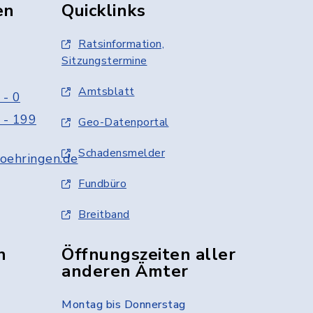
en
Quicklinks
Ratsinformation,
Sitzungstermine
Amtsblatt
 - 0
 - 199
Geo-Datenportal
Schadensmelder
oehringen.de
Fundbüro
Breitband
n
Öffnungszeiten aller
anderen Ämter
Montag bis Donnerstag