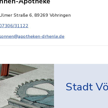
nnen-Apotheke
Ulmer Straße 6, 89269 Vöhringen
07306/31122
sonnen@apotheken-drhenle.de
Stadt V