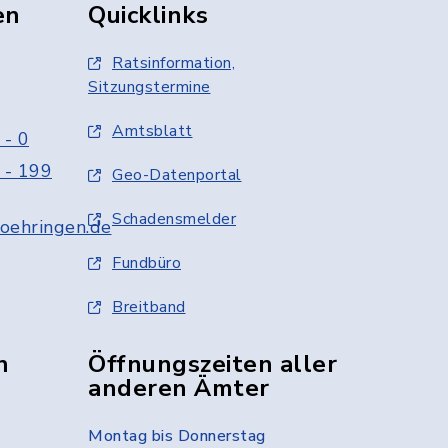
en
Quicklinks
Ratsinformation,
Sitzungstermine
Amtsblatt
 - 0
 - 199
Geo-Datenportal
Schadensmelder
oehringen.de
Fundbüro
Breitband
n
Öffnungszeiten aller
anderen Ämter
Montag bis Donnerstag