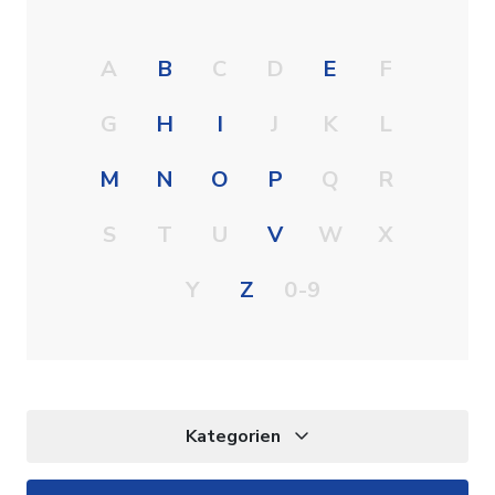
A
B
C
D
E
F
G
H
I
J
K
L
M
N
O
P
Q
R
S
T
U
V
W
X
Y
Z
0-9
Kategorien