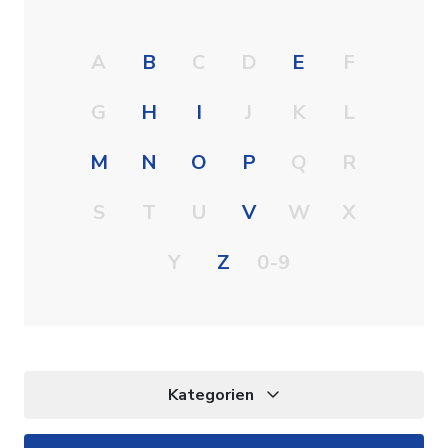
A
B
C
D
E
F
G
H
I
J
K
L
M
N
O
P
Q
R
S
T
U
V
W
X
Y
Z
0-9
Kategorien