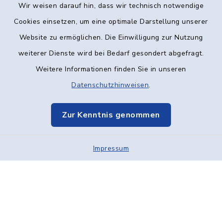
Wir weisen darauf hin, dass wir technisch notwendige
Kontakt
Cookies einsetzen, um eine optimale Darstellung unserer
Website zu ermöglichen. Die Einwilligung zur Nutzung
Barrierefreiheit
weiterer Dienste wird bei Bedarf gesondert abgefragt.
Weitere Informationen finden Sie in unseren
Datenschutz
Datenschutzhinweisen
.
Impressum
Zur Kenntnis genommen
Elektronische Kommunikation
Impressum
Sitemap
Cookie-Einstellungen