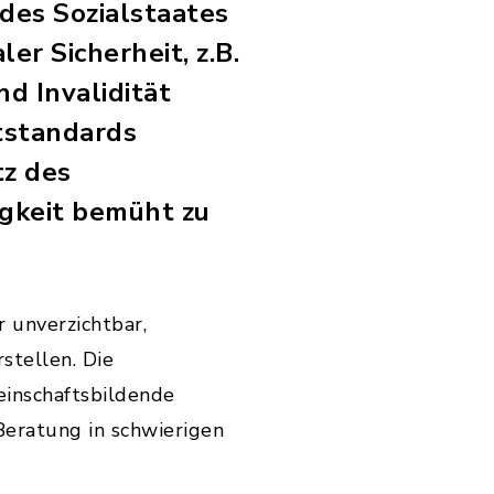
 des Sozialstaates
er Sicherheit, z.B.
nd Invalidität
ststandards
tz des
gkeit bemüht zu
r unverzichtbar,
stellen. Die
einschaftsbildende
Beratung in schwierigen