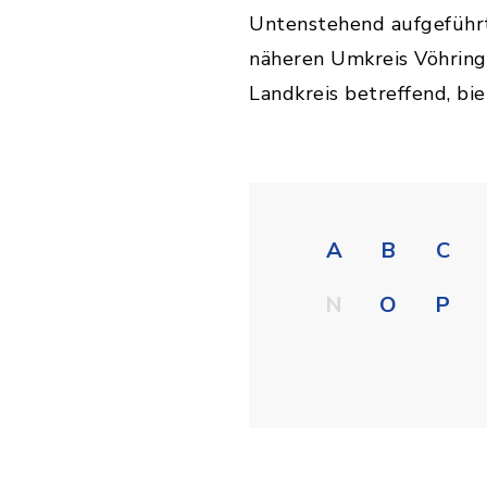
Untenstehend aufgeführt
näheren Umkreis Vöhring
Landkreis betreffend, bi
A
B
C
N
O
P