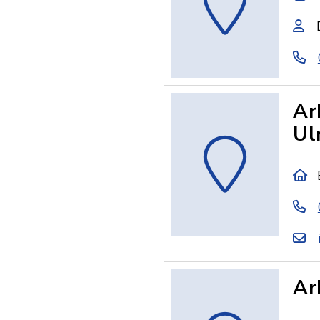
Ar
Ul
Ar