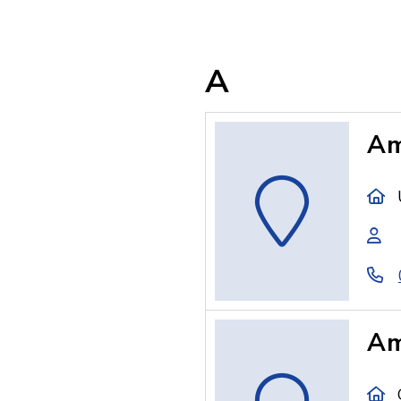
A
Am
Am