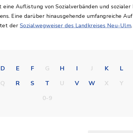
 eine Auflistung von Sozialverbänden und sozialer 
ens. Eine darüber hinausgehende umfangreiche Auf
etet der
Sozialwegweiser des Landkreises Neu-Ulm
.
D
E
F
G
H
I
J
K
L
Q
R
S
T
U
V
W
X
Y
0-9