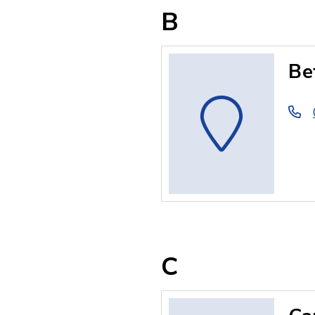
B
Be
C