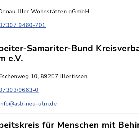
Donau-Iller Wohnstätten gGmbH
07307 9460-701
beiter-Samariter-Bund Kreisverb
m e.V.
Eschenweg 10, 89257 Illertissen
07303/9663-0
info@asb-neu-ulm.de
beitskreis für Menschen mit Beh