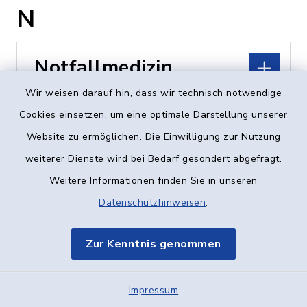
N
Notfallmedizin
Wir weisen darauf hin, dass wir technisch notwendige
über 112
Cookies einsetzen, um eine optimale Darstellung unserer
http://www.notarzt-
Website zu ermöglichen. Die Einwilligung zur Nutzung
illertissen.de
weiterer Dienste wird bei Bedarf gesondert abgefragt.
Weitere Informationen finden Sie in unseren
Datenschutzhinweisen
.
Notrufnummern im
Notfall
Zur Kenntnis genommen
Impressum