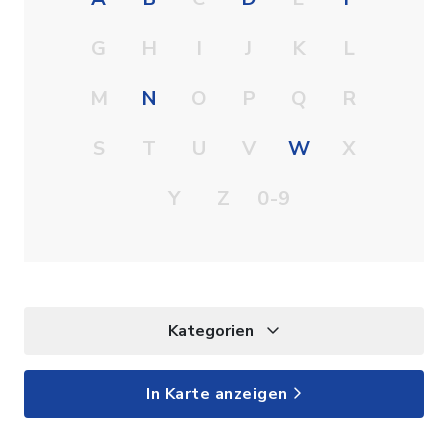
G
H
I
J
K
L
M
N
O
P
Q
R
S
T
U
V
W
X
Y
Z
0-9
Kategorien
In Karte anzeigen