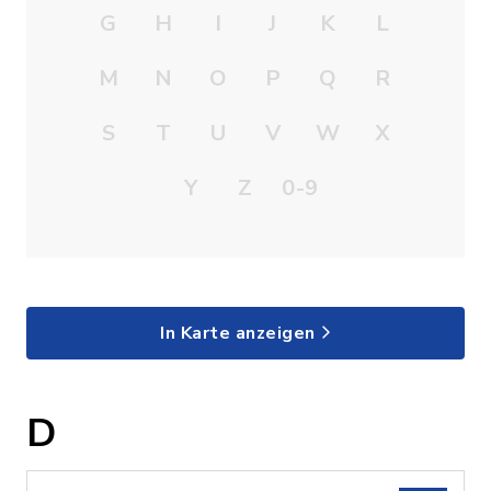
G
H
I
J
K
L
M
N
O
P
Q
R
S
T
U
V
W
X
Y
Z
0-9
In Karte anzeigen
D