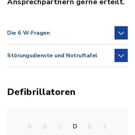
Ansprechpartnern gerne erteilt.
Die 6 W-Fragen
Störungsdienste und Notruftafel
Defibrillatoren
A
B
C
D
E
F