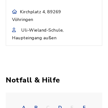
Kirchplatz 4, 89269
Vöhringen
Uli-Wieland-Schule,
Haupteingang außen
Notfall & Hilfe
A
B
C
D
E
F