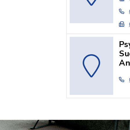
Ps
Su
An