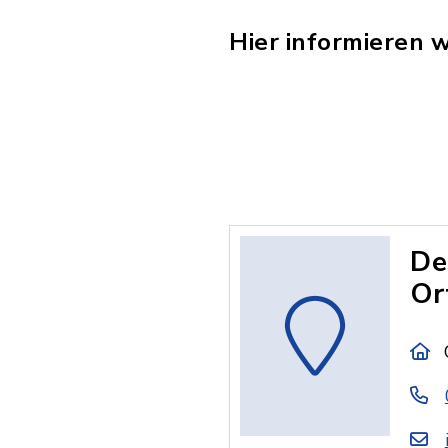
Hier informieren w
De
Or