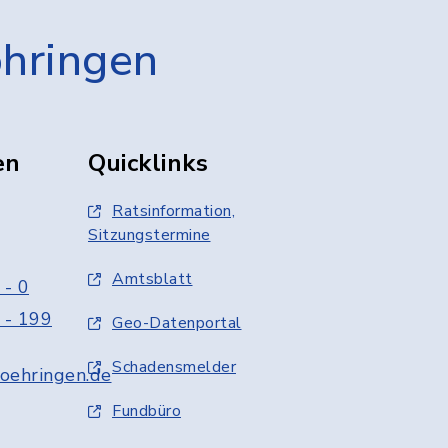
öhringen
en
Quicklinks
Ratsinformation,
Sitzungstermine
Amtsblatt
 - 0
 - 199
Geo-Datenportal
Schadensmelder
oehringen.de
Fundbüro