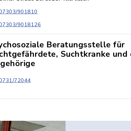
07303/901810
07303/9018126
ychosoziale Beratungsstelle für
chtgefährdete, Suchtkranke und
gehörige
0731/72044