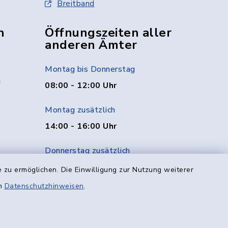
Breitband
n
Öffnungszeiten aller
anderen Ämter
Montag bis Donnerstag
g
08:00 - 12:00 Uhr
Montag zusätzlich
14:00 - 16:00 Uhr
Donnerstag zusätzlich
14:00 - 18:00 Uhr
 zu ermöglichen. Die Einwilligung zur Nutzung weiterer
en
Datenschutzhinweisen
.
Freitag
08:00 - 12:00 Uhr