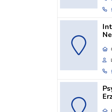
In
Ne
Ps
Er