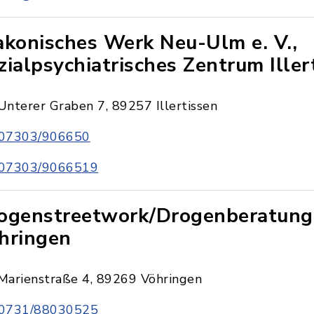
akonisches Werk Neu-Ulm e. V.,
zialpsychiatrisches Zentrum Iller
Unterer Graben 7, 89257 Illertissen
07303/906650
07303/9066519
ogenstreetwork/Drogenberatung
hringen
Marienstraße 4, 89269 Vöhringen
0731/88030525