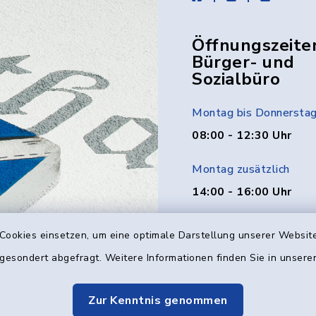
Öffnungszeite
Bürger- und
Sozialbüro
Montag bis Donnersta
08:00 - 12:30 Uhr
Montag zusätzlich
14:00 - 16:00 Uhr
Donnerstag zusätzlich
Cookies einsetzen, um eine optimale Darstellung unserer Website
14:00 - 18:00 Uhr
 gesondert abgefragt. Weitere Informationen finden Sie in unser
Freitag
Zur Kenntnis genommen
08:00 - 12:00 Uhr