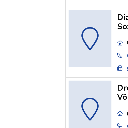
Di
So
Dr
Vö