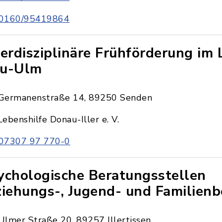
0160/95419864
terdisziplinäre Frühförderung im 
u-Ulm
Germanenstraße 14, 89250 Senden
Lebenshilfe Donau-Iller e. V.
07307 97 770-0
ychologische Beratungsstellen
ziehungs-, Jugend- und Familien
Ulmer Straße 20, 89257 Illertissen