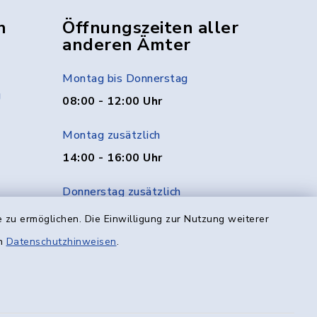
n
Öffnungszeiten aller
anderen Ämter
Montag bis Donnerstag
g
08:00 - 12:00 Uhr
Montag zusätzlich
14:00 - 16:00 Uhr
Donnerstag zusätzlich
14:00 - 18:00 Uhr
 zu ermöglichen. Die Einwilligung zur Nutzung weiterer
en
Datenschutzhinweisen
.
Freitag
08:00 - 12:00 Uhr