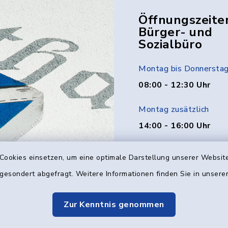
Öffnungszeite
Bürger- und
Sozialbüro
Montag bis Donnersta
08:00 - 12:30 Uhr
Montag zusätzlich
14:00 - 16:00 Uhr
Donnerstag zusätzlich
Cookies einsetzen, um eine optimale Darstellung unserer Website
14:00 - 18:00 Uhr
 gesondert abgefragt. Weitere Informationen finden Sie in unser
Freitag
Zur Kenntnis genommen
08:00 - 12:00 Uhr