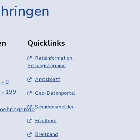
öhringen
en
Quicklinks
Ratsinformation,
Sitzungstermine
Amtsblatt
 - 0
 - 199
Geo-Datenportal
Schadensmelder
oehringen.de
Fundbüro
Breitband