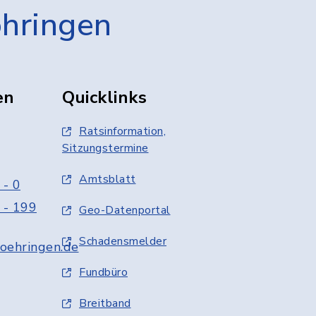
öhringen
en
Quicklinks
Ratsinformation,
Sitzungstermine
Amtsblatt
 - 0
 - 199
Geo-Datenportal
Schadensmelder
oehringen.de
Fundbüro
Breitband